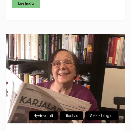
Lue lisää
Hyvinvointi
Lifestyle
SMH - blogini