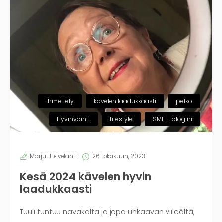
ihmettely
kävelen laadukkaasti
pelko
Hyvinvointi
Lifestyle
SMH - blogini
Marjut Helvelahti
26 Lokakuun, 2023
Kesä 2024 kävelen hyvin
laadukkaasti
Tuuli tuntuu navakalta ja jopa uhkaavan viileältä,