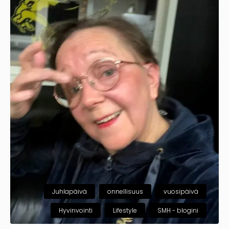
Juhlapäivä
onnellisuus
vuosipäivä
Hyvinvointi
Lifestyle
SMH - blogini