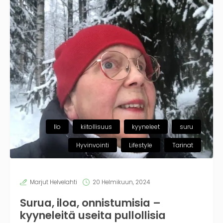
Ilo
kiitollisuus
kyyneleet
suru
Hyvinvointi
Lifestyle
Tarinat
Marjut Helvelahti
20 Helmikuun, 2024
Surua, iloa, onnistumisia –
kyyneleitä useita pullollisia