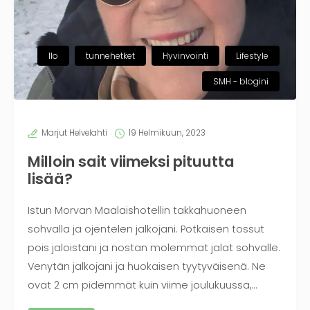
Ilo
tunnehetket
Hyvinvointi
Lifestyle
SMH - blogini
Marjut Helvelahti
19 Helmikuun, 2023
Milloin sait viimeksi pituutta
lisää?
Istun Morvan Maalaishotellin takkahuoneen
sohvalla ja ojentelen jalkojani. Potkaisen tossut
pois jaloistani ja nostan molemmat jalat sohvalle.
Venytän jalkojani ja huokaisen tyytyväisenä. Ne
ovat 2 cm pidemmät kuin viime joulukuussa,…