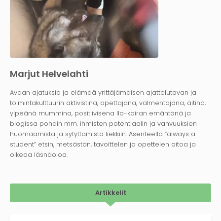
Marjut Helvelahti
Avaan ajatuksia ja elämää yrittäjämäisen ajattelutavan ja
toimintakulttuurin aktivistina, opettajana, valmentajana, äitinä,
ylpeänä mummina, positiivisena Ilo-koiran emäntänä ja
blogissa pohdin mm. ihmisten potentiaalin ja vahvuuksien
huomaamista ja sytyttämistä liekkiin. Asenteella ”always a
student” etsin, metsästän, tavoittelen ja opettelen aitoa ja
oikeaa läsnäoloa.
Artikkelit