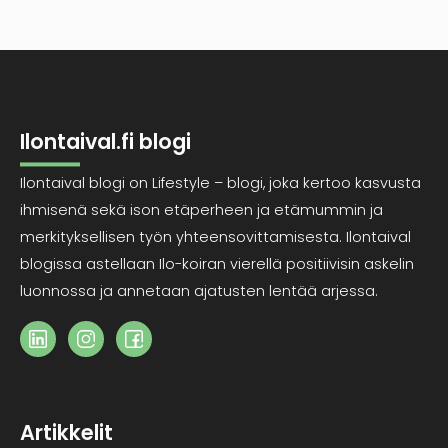
Ilontaival.fi blogi
Ilontaival blogi on Lifestyle – blogi, joka kertoo kasvusta
ihmisenä sekä ison etäperheen ja etämummin ja
merkityksellisen työn yhteensovittamisesta. Ilontaival
blogissa astellaan Ilo-koiran vierellä positiivisin askelin
luonnossa ja annetaan ajatusten lentää arjessa.
Artikkelit