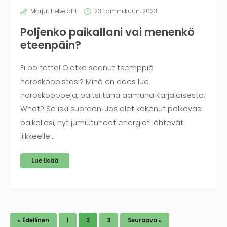
Marjut Helvelahti
23 Tammikuun, 2023
Poljenko paikallani vai menenkö
eteenpäin?
Ei oo totta! Oletko saanut tsemppiä
horoskoopistasi? Minä en edes lue
horoskooppeja, paitsi tänä aamuna Karjalaisesta.
What? Se iski suoraan! Jos olet kokenut polkevasi
paikallasi, nyt jumiutuneet energiat lähtevät
liikkeelle….
Lue lisää
« Edellinen
1
2
3
Seuraava »