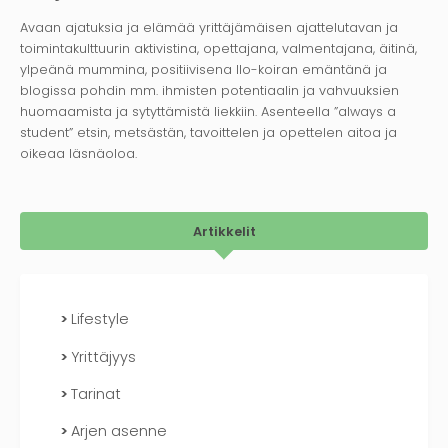
Avaan ajatuksia ja elämää yrittäjämäisen ajattelutavan ja
toimintakulttuurin aktivistina, opettajana, valmentajana, äitinä,
ylpeänä mummina, positiivisena Ilo-koiran emäntänä ja
blogissa pohdin mm. ihmisten potentiaalin ja vahvuuksien
huomaamista ja sytyttämistä liekkiin. Asenteella ”always a
student” etsin, metsästän, tavoittelen ja opettelen aitoa ja
oikeaa läsnäoloa.
Artikkelit
Lifestyle
Yrittäjyys
Tarinat
Arjen asenne