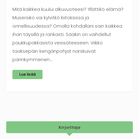
Mitä kaikkea kuului alkuvuoteesi? Yllättikö elämä?
Musersiko vai kylvitkö kiitoksissa ja
onnellisuudessa? Omalla kohdallani sain kaikkea
ihan täysillä ja rankasti. Sääkin on vaihdellut
paukkupakkasista vesisateeseen. Viikko
taaksepäin kengänpohjat narskuivat
parinkymmenen…
Lue lisää
Kirjoittaja