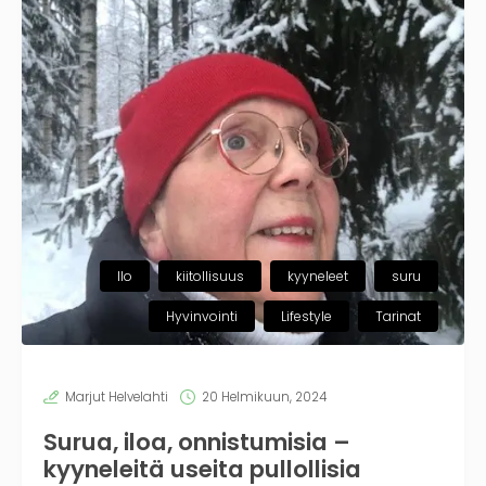
Ilo
kiitollisuus
kyyneleet
suru
Hyvinvointi
Lifestyle
Tarinat
Marjut Helvelahti
20 Helmikuun, 2024
Surua, iloa, onnistumisia –
kyyneleitä useita pullollisia