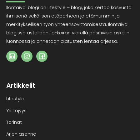
Ilontaival blogi on Lifestyle – blogi, joka kertoo kasvusta
ihmisenä sekä ison etäperheen ja etämummin ja
merkityksellisen työn yhteensovittamisesta. Ilontaival
blogissa astellaan Ilo-koiran vierellä positiivisin askelin
luonnossa ja annetaan ajatusten lentää arjessa.
Artikkelit
Lifestyle
Yrittäjyys
Tarinat
Arjen asenne