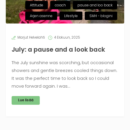
Attitude
coach
pause and loo back
Arjen asenne
Lifestyle
SMH - blogini
Marjut Helvelahti
4 Elokuun, 2025
July: a pause and a look back
The July sunshine was scorching, but occasional
showers and gentle breezes cooled things down.
It was the perfect time to look back so I could
move forward again. I was…
Lue lisää