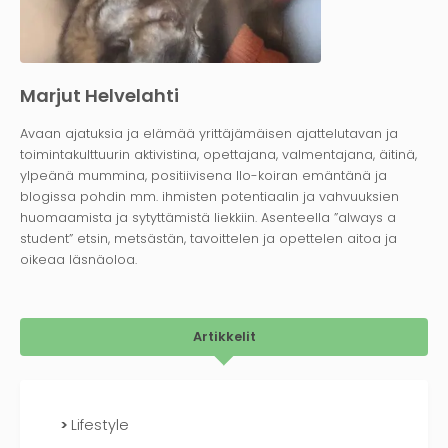
Marjut Helvelahti
Avaan ajatuksia ja elämää yrittäjämäisen ajattelutavan ja
toimintakulttuurin aktivistina, opettajana, valmentajana, äitinä,
ylpeänä mummina, positiivisena Ilo-koiran emäntänä ja
blogissa pohdin mm. ihmisten potentiaalin ja vahvuuksien
huomaamista ja sytyttämistä liekkiin. Asenteella ”always a
student” etsin, metsästän, tavoittelen ja opettelen aitoa ja
oikeaa läsnäoloa.
Artikkelit
Lifestyle