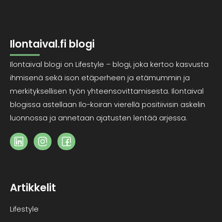
Ilontaival.fi blogi
Ilontaival blogi on Lifestyle – blogi, joka kertoo kasvusta
ihmisenä sekä ison etäperheen ja etämummin ja
merkityksellisen työn yhteensovittamisesta. Ilontaival
blogissa astellaan Ilo-koiran vierellä positiivisin askelin
luonnossa ja annetaan ajatusten lentää arjessa.
Artikkelit
Lifestyle