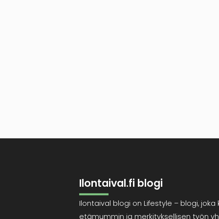
Ilontaival.fi blogi
Ilontaival blogi on Lifestyle – blogi, j
etämummin ja merkityksellisen työn yht