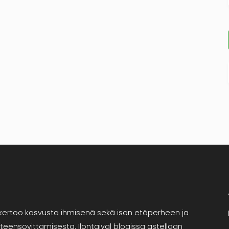
oka kertoo kasvusta ihmisenä sekä ison etäperheen ja
eensovittamisesta. Ilontaival blogissa astellaan