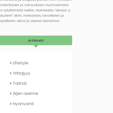
potentiaalin ja vahvuuksien huomaamista
ja sytyttämistä liekkiin. Asenteella ”always a
student” etsin, metsästän, tavoittelen ja
opettelen aitoa ja oikeaa läsnäoloa.
Artikkelit
Lifestyle
Yrittäjyys
Tarinat
Arjen asenne
Hyvinvointi