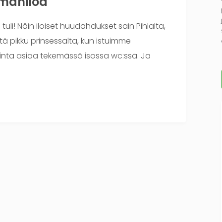
ämäniloa
uli! Näin iloiset huudahdukset sain Pihlalta,
 pikku prinsessalta, kun istuimme
nta asiaa tekemässä isossa wc:ssä. Ja