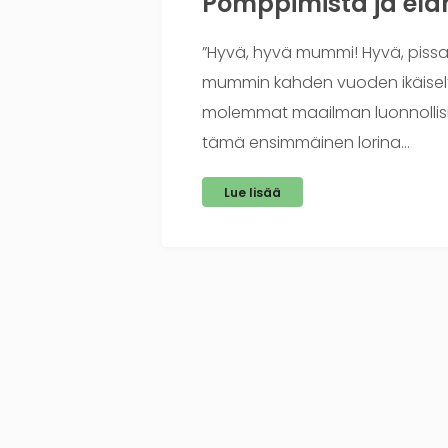
Pomppimista ja el
”Hyvä, hyvä mummi! Hyvä, pissa t
mummin kahden vuoden ikäiseltä
molemmat maailman luonnollisi
tämä ensimmäinen lorina…
Lue lisää