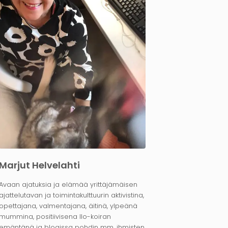
Marjut Helvelahti
Avaan ajatuksia ja elämää yrittäjämäisen
ajattelutavan ja toimintakulttuurin aktivistina,
opettajana, valmentajana, äitinä, ylpeänä
mummina, positiivisena Ilo-koiran
emäntänä ja blogissa pohdin mm. ihmisten