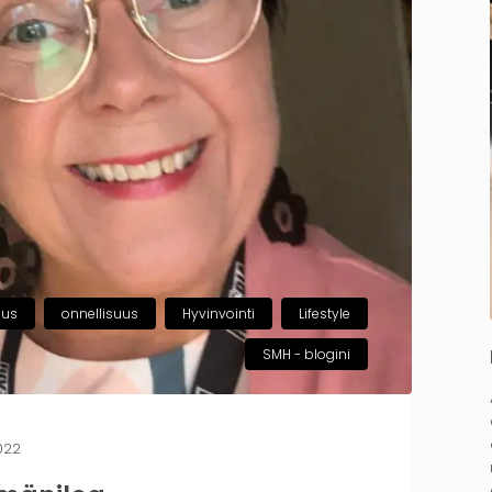
uus
onnellisuus
Hyvinvointi
Lifestyle
SMH - blogini
2022