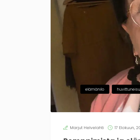
elämänilo
huvittuneis
Marjut Helvelahti
17 Elokuun, 