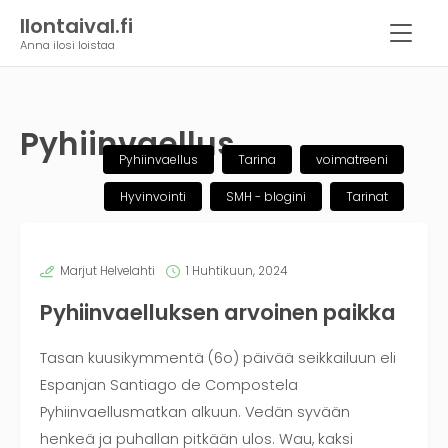
Ilontaival.fi
Anna ilosi loistaa
Pyhiinvaellus
Pyhiinvaellus
Tarina
voimatreeni
Hyvinvointi
SMH - blogini
Tarinat
Marjut Helvelahti
1 Huhtikuun, 2024
Pyhiinvaelluksen arvoinen paikka
Tasan kuusikymmentä (6o) päivää seikkailuun eli
Espanjan Santiago de Compostela
Pyhiinvaellusmatkan alkuun. Vedän syvään
henkeä ja puhallan pitkään ulos. Wau, kaksi