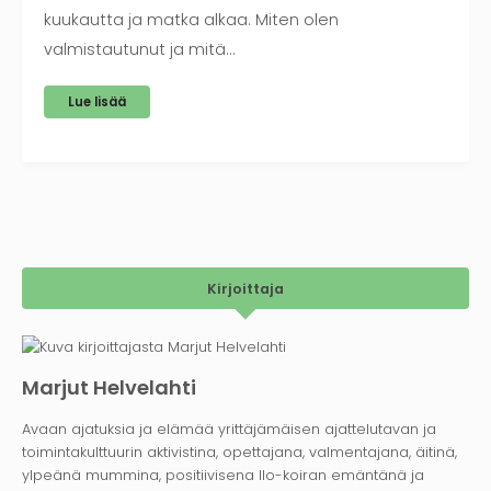
kuukautta ja matka alkaa. Miten olen
valmistautunut ja mitä…
Lue lisää
Kirjoittaja
Marjut Helvelahti
Avaan ajatuksia ja elämää yrittäjämäisen ajattelutavan ja
toimintakulttuurin aktivistina, opettajana, valmentajana, äitinä,
ylpeänä mummina, positiivisena Ilo-koiran emäntänä ja