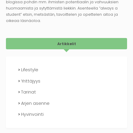
blogissa pohdin mm. ihmisten potentiaalin ja vahvuuksien
huomaamista ja sytyttämistä liekkiin. Asenteella ”always a
student” etsin, metsästän, tavoittelen ja opettelen aitoa ja
oikeaa läsnäoloa.
Artikkelit
Lifestyle
Yrittäjyys
Tarinat
Arjen asenne
Hyvinvointi