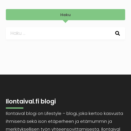
Haku
Haku:
Ilontaival.fi blogi
Ilontaival blogi on Lifestyle – blogi, joka kertoo kasvusta
ihmisenä sekä ison etäperheen ja etämummin ja
merkityksellisen työn yhteensovittamisesta. Ilontaival