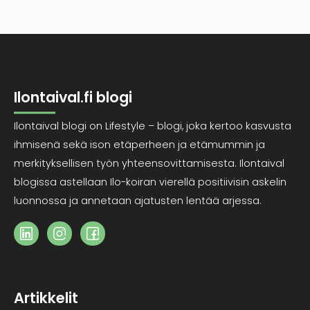
Ilontaival.fi blogi
Ilontaival blogi on Lifestyle – blogi, joka kertoo kasvusta
ihmisenä sekä ison etäperheen ja etämummin ja
merkityksellisen työn yhteensovittamisesta. Ilontaival
blogissa astellaan Ilo-koiran vierellä positiivisin askelin
luonnossa ja annetaan ajatusten lentää arjessa.
Artikkelit