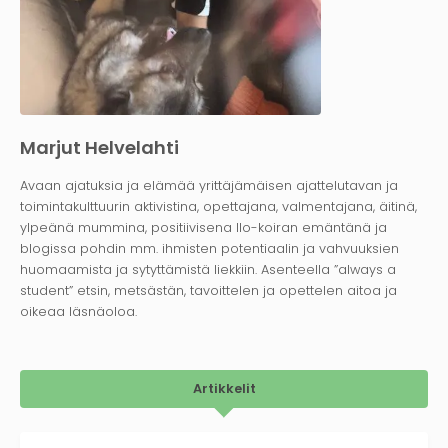
Marjut Helvelahti
Avaan ajatuksia ja elämää yrittäjämäisen ajattelutavan ja
toimintakulttuurin aktivistina, opettajana, valmentajana, äitinä,
ylpeänä mummina, positiivisena Ilo-koiran emäntänä ja
blogissa pohdin mm. ihmisten potentiaalin ja vahvuuksien
huomaamista ja sytyttämistä liekkiin. Asenteella ”always a
student” etsin, metsästän, tavoittelen ja opettelen aitoa ja
oikeaa läsnäoloa.
Artikkelit