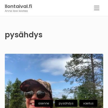
Ilontaival.fi
Anna ilosi loistaa
pysähdys
asenne
pysähdys
vaellus