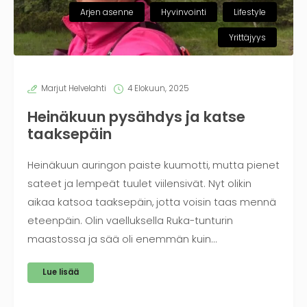
Arjen asenne
Hyvinvointi
Lifestyle
Yrittäjyys
Marjut Helvelahti
4 Elokuun, 2025
Heinäkuun pysähdys ja katse
taaksepäin
Heinäkuun auringon paiste kuumotti, mutta pienet
sateet ja lempeät tuulet viilensivät. Nyt olikin
aikaa katsoa taaksepäin, jotta voisin taas mennä
eteenpäin. Olin vaelluksella Ruka-tunturin
maastossa ja sää oli enemmän kuin…
Lue lisää