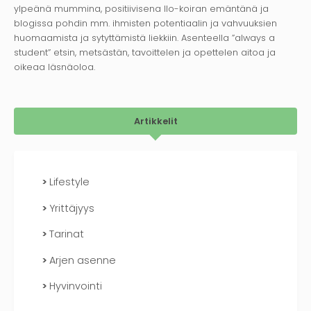
ylpeänä mummina, positiivisena Ilo-koiran emäntänä ja
blogissa pohdin mm. ihmisten potentiaalin ja vahvuuksien
huomaamista ja sytyttämistä liekkiin. Asenteella ”always a
student” etsin, metsästän, tavoittelen ja opettelen aitoa ja
oikeaa läsnäoloa.
Artikkelit
Lifestyle
Yrittäjyys
Tarinat
Arjen asenne
Hyvinvointi