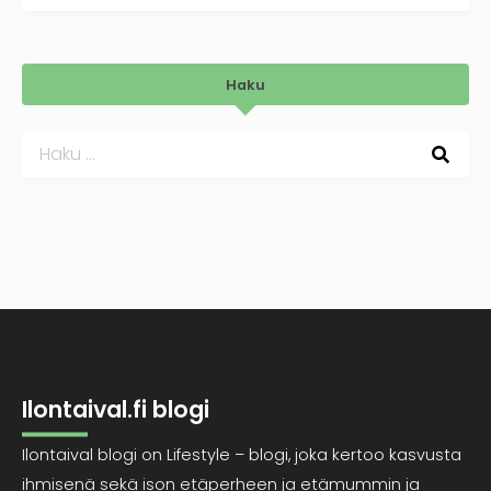
Haku
Haku:
Ilontaival.fi blogi
Ilontaival blogi on Lifestyle – blogi, joka kertoo kasvusta
ihmisenä sekä ison etäperheen ja etämummin ja