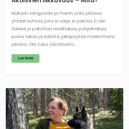
Aktiivinen liikkuvuus – Mitä?
Makaan sängyssäni ja mietin, onko jaloissa
yhtään kohtaa, joita ei särje, ei pakota. Ei ole!
Särkee ja pakottaa reisilihaksia, pohjelihaksia,
polvia takaa ja edestä, jalkapöytää molemmista
jaloista. Olin tullut odotetusta…
Lue lisää