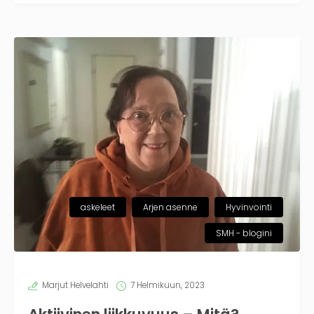
askeleet
Arjen asenne
Hyvinvointi
SMH - blogini
Marjut Helvelahti
7 Helmikuun, 2023