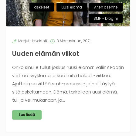
askeleet
uusi elämä
Arjen asenne
SMH - blogini
Marjut Helvelahti
8 Marraskuun, 2021
Uuden elämän viikot
Onko sinulle tullut joskus ”uusi elämä” väliin? Päätin
viettää syyslomalla saa mitä haluat -viikkoa.
Ajattelin selvittää smh-prosessin ja heittäytyä
sitä askeltamaan. Elämä, tarkalleen uusi elämä,
tuli ja vei mukanaan, ja…
Lue lisää