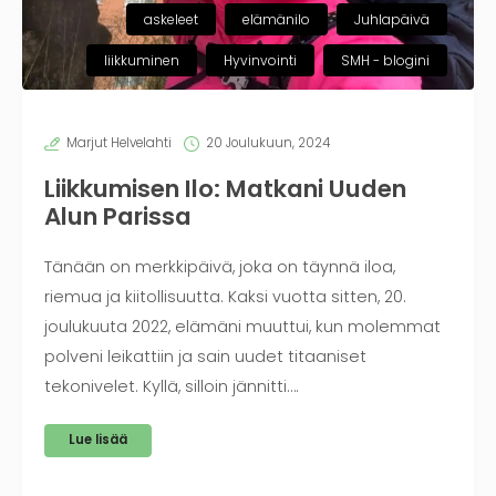
askeleet
elämänilo
Juhlapäivä
liikkuminen
Hyvinvointi
SMH - blogini
Marjut Helvelahti
20 Joulukuun, 2024
Liikkumisen Ilo: Matkani Uuden
Alun Parissa
Tänään on merkkipäivä, joka on täynnä iloa,
riemua ja kiitollisuutta. Kaksi vuotta sitten, 20.
joulukuuta 2022, elämäni muuttui, kun molemmat
polveni leikattiin ja sain uudet titaaniset
tekonivelet. Kyllä, silloin jännitti….
Lue lisää