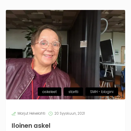
askeleet
startti
SMH - blogini
Marjut Helvelahti
20 Syyskuun, 2021
Iloinen askel