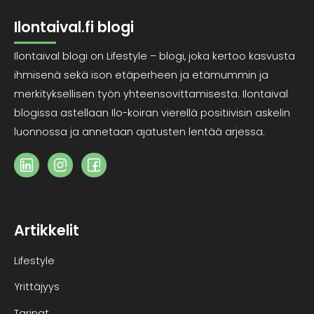
Ilontaival.fi blogi
Ilontaival blogi on Lifestyle – blogi, joka kertoo kasvusta
ihmisenä sekä ison etäperheen ja etämummin ja
merkityksellisen työn yhteensovittamisesta. Ilontaival
blogissa astellaan Ilo-koiran vierellä positiivisin askelin
luonnossa ja annetaan ajatusten lentää arjessa.
Artikkelit
Lifestyle
Yrittäjyys
Tarinat