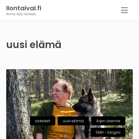
Ilontaival.fi
Anna ilosi loistaa
uusi elämä
askeleet
uusi elämä
Arjen asenne
SMH - blogini