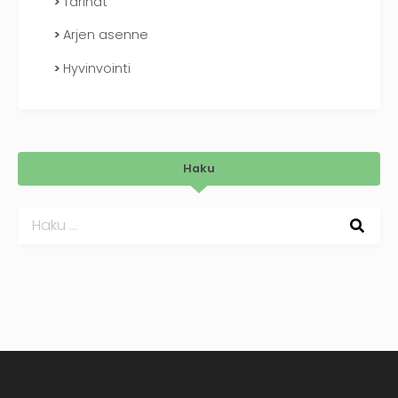
Tarinat
Arjen asenne
Hyvinvointi
Haku
Haku: