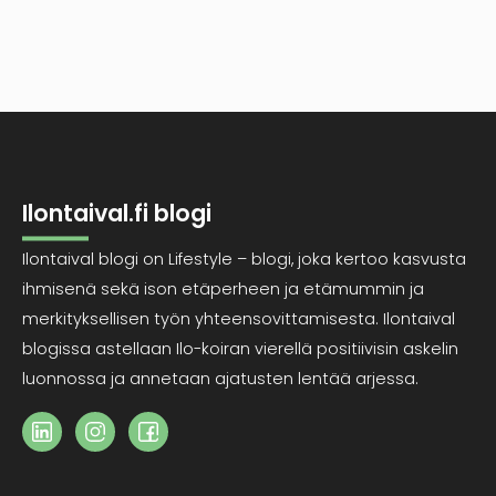
Ilontaival.fi blogi
Ilontaival blogi on Lifestyle – blogi, joka kertoo kasvusta
ihmisenä sekä ison etäperheen ja etämummin ja
merkityksellisen työn yhteensovittamisesta. Ilontaival
blogissa astellaan Ilo-koiran vierellä positiivisin askelin
luonnossa ja annetaan ajatusten lentää arjessa.