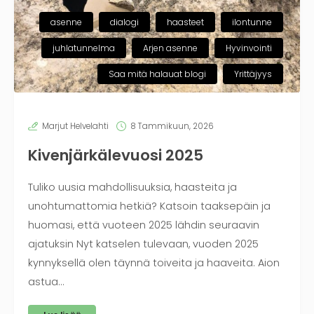
asenne
dialogi
haasteet
ilontunne
juhlatunnelma
Arjen asenne
Hyvinvointi
Saa mitä halauat blogi
Yrittäjyys
Marjut Helvelahti
8 Tammikuun, 2026
Kivenjärkälevuosi 2025
Tuliko uusia mahdollisuuksia, haasteita ja
unohtumattomia hetkiä? Katsoin taaksepäin ja
huomasi, että vuoteen 2025 lähdin seuraavin
ajatuksin Nyt katselen tulevaan, vuoden 2025
kynnyksellä olen täynnä toiveita ja haaveita. Aion
astua…