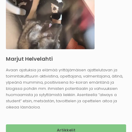
Marjut Helvelahti
Avaan ajatuksia ja elämää yrittäjämäisen ajattelutavan ja
toimintakulttuurin aktivistina, opettajana, valmentajana, äitinä,
ylpeänä mummina, positiivisena Ilo-koiran emäntänä ja
blogissa pohdin mm. ihmisten potentiaalin ja vahvuuksien
huomaamista ja sytyttämistä liekkiin. Asenteella ”always a
student” etsin, metsästän, tavoittelen ja opettelen aitoa ja
oikeaa läsnäoloa.
Artikkelit