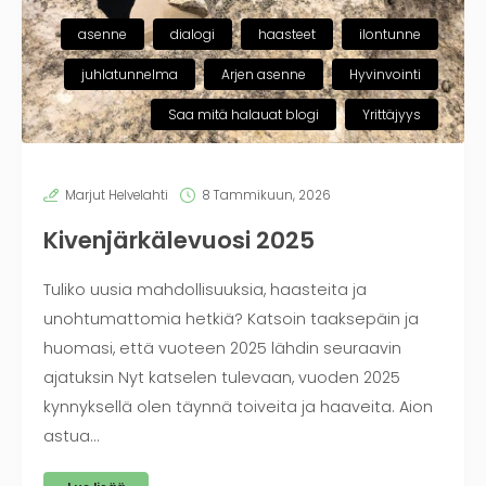
asenne
dialogi
haasteet
ilontunne
juhlatunnelma
Arjen asenne
Hyvinvointi
Saa mitä halauat blogi
Yrittäjyys
Marjut Helvelahti
8 Tammikuun, 2026
Kivenjärkälevuosi 2025
Tuliko uusia mahdollisuuksia, haasteita ja
unohtumattomia hetkiä? Katsoin taaksepäin ja
huomasi, että vuoteen 2025 lähdin seuraavin
ajatuksin Nyt katselen tulevaan, vuoden 2025
kynnyksellä olen täynnä toiveita ja haaveita. Aion
astua…