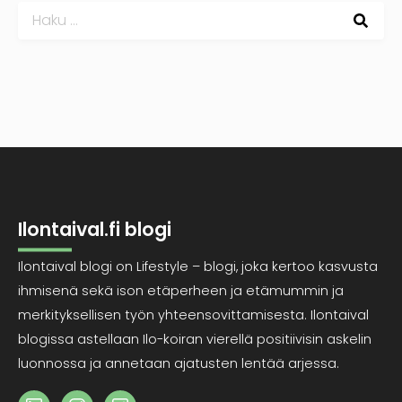
Haku:
Ilontaival.fi blogi
Ilontaival blogi on Lifestyle – blogi, joka kertoo kasvusta
ihmisenä sekä ison etäperheen ja etämummin ja
merkityksellisen työn yhteensovittamisesta. Ilontaival
blogissa astellaan Ilo-koiran vierellä positiivisin askelin
luonnossa ja annetaan ajatusten lentää arjessa.