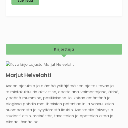
Lue lisää
Kirjoittaja
Marjut Helvelahti
Avaan ajatuksia ja elämää yrittäjämäisen ajattelutavan ja
toimintakulttuurin aktivistina, opettajana, valmentajana, äitinä,
ylpeänä mummina, positiivisena Ilo-koiran emäntänä ja
blogissa pohdin mm. ihmisten potentiaalin ja vahvuuksien
huomaamista ja sytyttämistä liekkiin. Asenteella ”always a
student” etsin, metsästän, tavoittelen ja opettelen aitoa ja
oikeaa läsnäoloa.