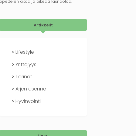
opettelen aitoa ja oikeaa läsnäoloa.
Artikkelit
Lifestyle
Yrittäjyys
Tarinat
Arjen asenne
Hyvinvointi
Haku