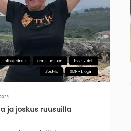
juhlistaminen
onnistuminen
Hyvinvointi
Lifestyle
SMH - blogini
 2025
 ja joskus ruusuilla