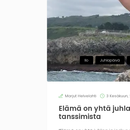
Ilo
Juhlapäivä
Marjut Helvelahti
3 Kesäkuun,
Elämä on yhtä juhlaa
tanssimista