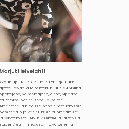
Marjut Helvelahti
Avaan ajatuksia ja elämää yrittäjämäisen
ajattelutavan ja toimintakulttuurin aktivistina,
opettajana, valmentajana, äitinä, ylpeänä
mummina, positiivisena Ilo-koiran
emäntänä ja blogissa pohdin mm. ihmisten
potentiaalin ja vahvuuksien huomaamista
ja sytyttämistä liekkiin. Asenteella ”always a
student” etsin, metsästän, tavoittelen ja