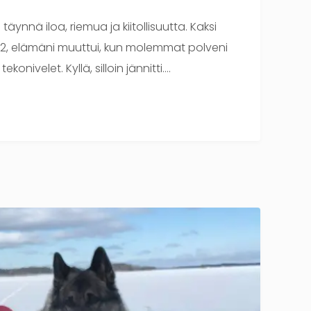
ynnä iloa, riemua ja kiitollisuutta. Kaksi
022, elämäni muuttui, kun molemmat polveni
ekonivelet. Kyllä, silloin jännitti….