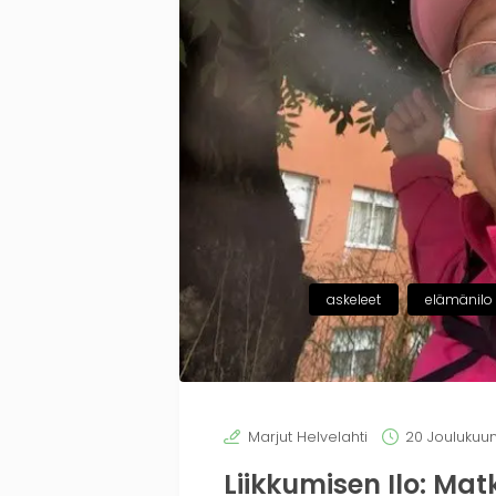
askeleet
elämänilo
Marjut Helvelahti
20 Joulukuun
Liikkumisen Ilo: Ma