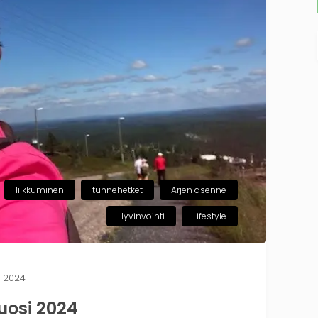
liikkuminen
tunnehetket
Arjen asenne
Hyvinvointi
Lifestyle
, 2024
uosi 2024