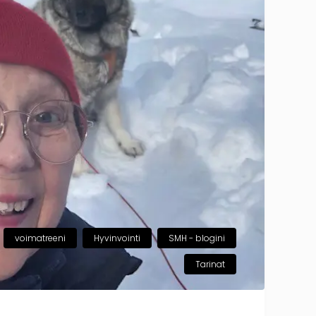
voimatreeni
Hyvinvointi
SMH - blogini
Tarinat