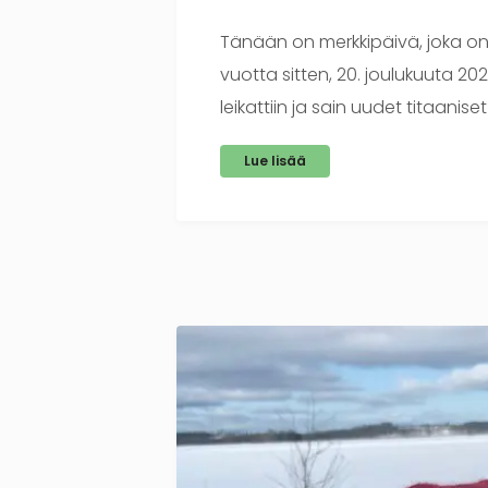
Tänään on merkkipäivä, joka on tä
vuotta sitten, 20. joulukuuta 2
leikattiin ja sain uudet titaaniset t
Lue lisää