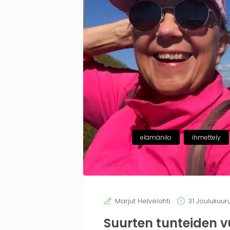
elämänilo
ihmettely
Marjut Helvelahti
31 Joulukuun
Suurten tunteiden v