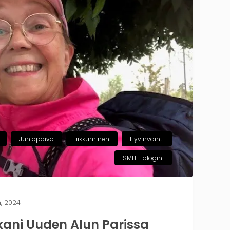
Juhlapäivä
liikkuminen
Hyvinvointi
SMH - blogini
, 2024
tkani Uuden Alun Parissa