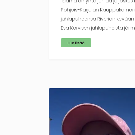
”Elämä on yhtä juhlaa ja joskus r
Pohjois-Karjalan Kauppakamarin
juhlapuheensa Riverian kevään 
Esa Karvisen juhlapuheista jäi m
Lue lisää