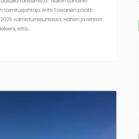
uusuilla tanssimista.” Näihin sanoihin
 toimitusjohtaja Antti Toivanen päätti
2025 valmistumisjuhlassa. Hänen ja rehtori
ieleeni, että…