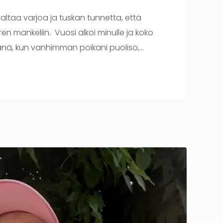
 valtaa varjoa ja tuskan tunnetta, että
ren mankeliin. Vuosi alkoi minulle ja koko
nä, kun vanhimman poikani puoliso,…