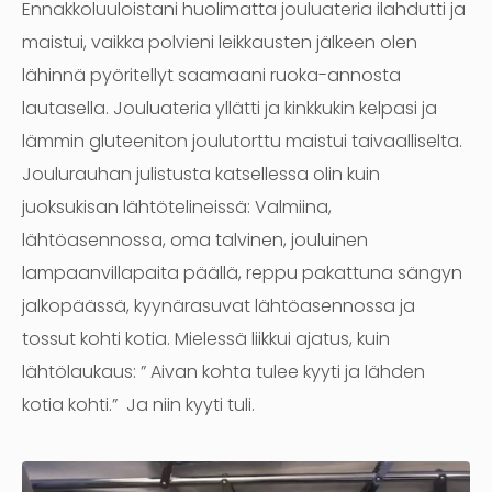
Ennakkoluuloistani huolimatta jouluateria ilahdutti ja
maistui, vaikka polvieni leikkausten jälkeen olen
lähinnä pyöritellyt saamaani ruoka-annosta
lautasella. Jouluateria yllätti ja kinkkukin kelpasi ja
lämmin gluteeniton joulutorttu maistui taivaalliselta.
Joulurauhan julistusta katsellessa olin kuin
juoksukisan lähtötelineissä: Valmiina,
lähtöasennossa, oma talvinen, jouluinen
lampaanvillapaita päällä, reppu pakattuna sängyn
jalkopäässä, kyynärasuvat lähtöasennossa ja
tossut kohti kotia. Mielessä liikkui ajatus, kuin
lähtölaukaus: ” Aivan kohta tulee kyyti ja lähden
kotia kohti.” Ja niin kyyti tuli.