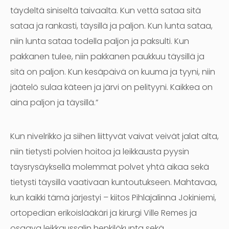
täydeltä siniseltä taivaalta. Kun vettä sataa sitä
sataa ja rankasti, täysillä ja paljon. Kun lunta sataa,
niin lunta sataa todella paljon ja paksulti. Kun
pakkanen tulee, niin pakkanen paukkuu täysillä ja
sitä on paljon. Kun kesäpäivä on kuuma ja tyyni, niin
jäätelö sulaa käteen ja järvi on pelityyni. Kaikkea on
aina paljon ja täysillä.”
Kun nivelrikko ja siihen liittyvät vaivat veivät jalat alta,
niin tietysti polvien hoitoa ja leikkausta pyysin
täysrysäyksellä molemmat polvet yhtä aikaa sekä
tietysti täysillä vaativaan kuntoutukseen. Mahtavaa,
kun kaikki tämä järjestyi – kiitos Pihlajalinna Jokiniemi,
ortopedian erikoislääkäri ja kirurgi Ville Remes ja
osaava leikkaussalin henkilökunta sekä