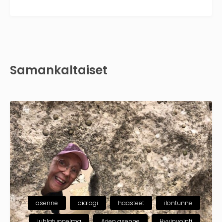
Samankaltaiset
asenne
dialogi
haasteet
ilontunne
juhlatunnelma
Arjen asenne
Hyvinvointi