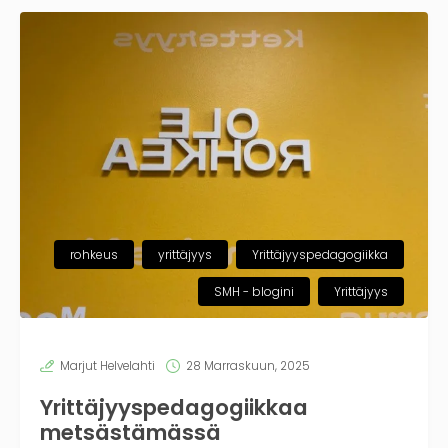
rohkeus
yrittäjyys
Yrittäjyyspedagogiikka
SMH - blogini
Yrittäjyys
Marjut Helvelahti
28 Marraskuun, 2025
Yrittäjyyspedagogiikkaa
metsästämässä