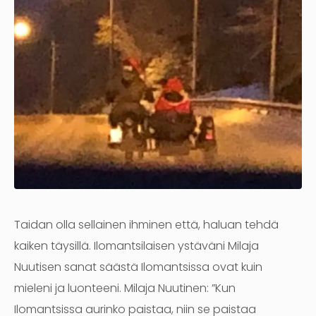
Taidan olla sellainen ihminen että, haluan tehdä
kaiken täysillä. Ilomantsilaisen ystäväni Milaja
Nuutisen sanat säästä Ilomantsissa ovat kuin
mieleni ja luonteeni. Milaja Nuutinen: ”Kun
Ilomantsissa aurinko paistaa, niin se paistaa