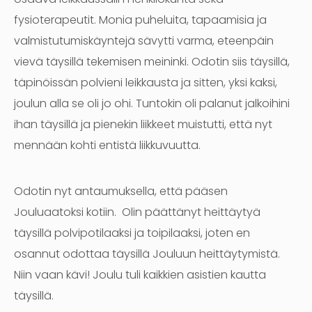
fysioterapeutit. Monia puheluita, tapaamisia ja
valmistutumiskäyntejä sävytti varma, eteenpäin
vievä täysillä tekemisen meininki. Odotin siis täysillä,
täpinöissän polvieni leikkausta ja sitten, yksi kaksi,
joulun alla se oli jo ohi. Tuntokin oli palanut jalkoihini
ihan täysillä ja pienekin liikkeet muistutti, että nyt
mennään kohti entistä liikkuvuutta.
Odotin nyt antaumuksella, että pääsen
Jouluaatoksi kotiin. Olin päättänyt heittäytyä
täysillä polvipotilaaksi ja toipilaaksi, joten en
osannut odottaa täysillä Jouluun heittäytymistä.
Niin vaan kävi! Joulu tuli kaikkien asistien kautta
täysillä.