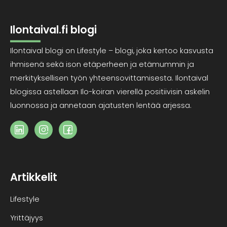
Ilontaival.fi blogi
Ilontaival blogi on Lifestyle – blogi, joka kertoo kasvusta
ihmisenä sekä ison etäperheen ja etämummin ja
merkityksellisen työn yhteensovittamisesta. Ilontaival
blogissa astellaan Ilo-koiran vierellä positiivisin askelin
luonnossa ja annetaan ajatusten lentää arjessa.
Artikkelit
Lifestyle
Yrittäjyys