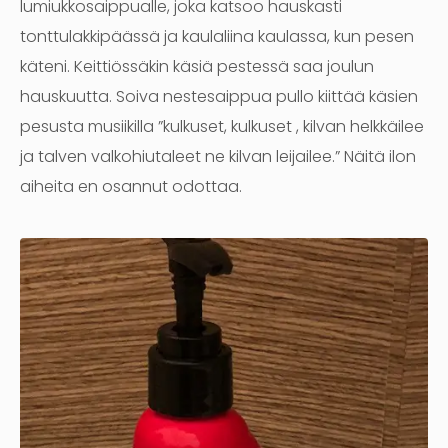
lumiukkosaippualle, joka katsoo hauskasti
tonttulakkipäässä ja kaulaliina kaulassa, kun pesen
käteni. Keittiössäkin käsiä pestessä saa joulun
hauskuutta. Soiva nestesaippua pullo kiittää käsien
pesusta musiikilla ”kulkuset, kulkuset , kilvan helkkäilee
ja talven valkohiutaleet ne kilvan leijailee.” Näitä ilon
aiheita en osannut odottaa.