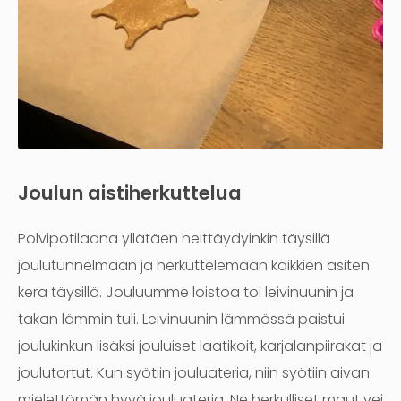
Joulun aistiherkuttelua
Polvipotilaana yllätäen heittäydyinkin täysillä
joulutunnelmaan ja herkuttelemaan kaikkien asiten
kera täysillä. Jouluumme loistoa toi leivinuunin ja
takan lämmin tuli. Leivinuunin lämmössä paistui
joulukinkun lisäksi jouluiset laatikoit, karjalanpiirakat ja
joulutortut. Kun syötiin jouluateria, niin syötiin aivan
mielettömän hyvä jouluateria. Ne herkulliset maut vei