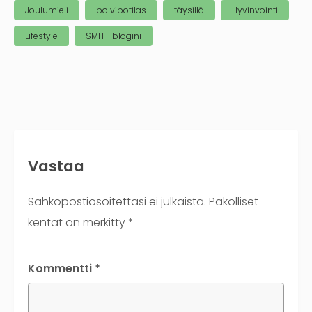
Joulumieli
polvipotilas
täysillä
Hyvinvointi
Lifestyle
SMH - blogini
Vastaa
Sähköpostiosoitettasi ei julkaista.
Pakolliset
kentät on merkitty
*
Kommentti
*