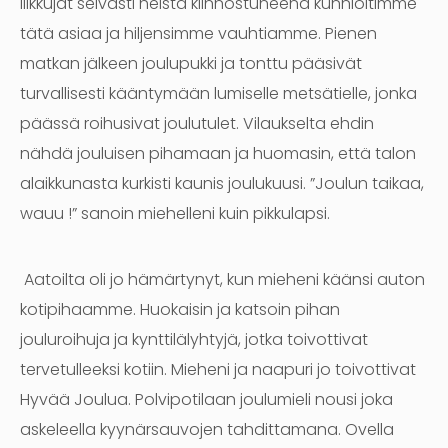
liikkujat selvästi heistä kiinnostuneena kunnioitimme
tätä asiaa ja hiljensimme vauhtiamme. Pienen
matkan jälkeen joulupukki ja tonttu pääsivät
turvallisesti kääntymään lumiselle metsätielle, jonka
päässä roihusivat joulutulet. Vilaukselta ehdin
nähdä jouluisen pihamaan ja huomasin, että talon
alaikkunasta kurkisti kaunis joulukuusi. ”Joulun taikaa,
wauu !” sanoin miehelleni kuin pikkulapsi.
Aatoilta oli jo hämärtynyt, kun mieheni käänsi auton
kotipihaamme. Huokaisin ja katsoin pihan
jouluroihuja ja kynttilälyhtyjä, jotka toivottivat
tervetulleeksi kotiin. Mieheni ja naapuri jo toivottivat
Hyvää Joulua. Polvipotilaan joulumieli nousi joka
askeleella kyynärsauvojen tahdittamana. Ovella