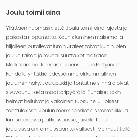
Joulu toimii aina
Yllättäen huomasin, että Joulu toimii aina, ajasta ja
paikasta riippumatta. Kaunis luminen maisema ja
hiljalleen putoilevat lumihiutaleet toivat kuin hiipien
joulun taikaa ja rauhallisuutta kotimatkaan.
Matkallamme Jämsästä Joensuuhun Pirttijärven
kohdalla yhtäkkiä edessämme oli kummallinen
jouluinen näky. Joulupukki ja tontut ne siinnä ajoivat
sivuvaunullisella moottoripyörällä. Punaiset takin
helmat heiluivat ja valkoinen tupsu heilui iloisesti
tonttulakissa. Joulun merkkihenkilöt siis voivat liikkua
lumisateisessa pakkassäässä, jäisellä tiellä,
jouluisissa uniformuissaan turvallisesti. Me muut tiellä