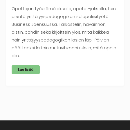
Opettajan työelämäjaksolla, opetet-jaksolla, tein
pientä yrittäjyyspedagogiikan salapoliisityötä
Business Joensuussa. Tarkastelin, havainnon,
aistin, pohdin sekä kirjoittein ylös, mitä kaikkea
näin yrittäjyyspedagogiikan lasien läpi. Päivien
päätteeksi laitoin ruutuvihkooni ruksin, mitä oppia
olin…
Lue lisää