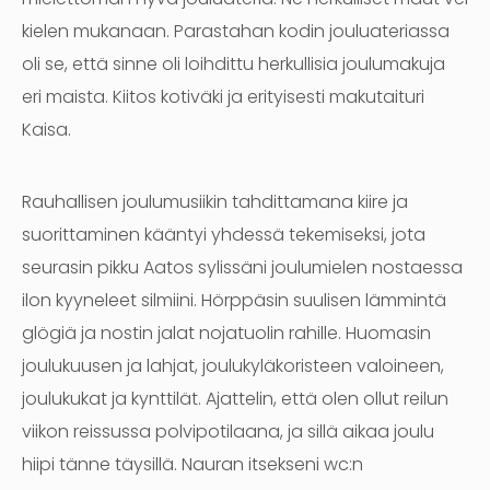
kielen mukanaan. Parastahan kodin jouluateriassa
oli se, että sinne oli loihdittu herkullisia joulumakuja
eri maista. Kiitos kotiväki ja erityisesti makutaituri
Kaisa.
Rauhallisen joulumusiikin tahdittamana kiire ja
suorittaminen kääntyi yhdessä tekemiseksi, jota
seurasin pikku Aatos sylissäni joulumielen nostaessa
ilon kyyneleet silmiini. Hörppäsin suulisen lämmintä
glögiä ja nostin jalat nojatuolin rahille. Huomasin
joulukuusen ja lahjat, joulukyläkoristeen valoineen,
joulukukat ja kynttilät. Ajattelin, että olen ollut reilun
viikon reissussa polvipotilaana, ja sillä aikaa joulu
hiipi tänne täysillä. Nauran itsekseni wc:n