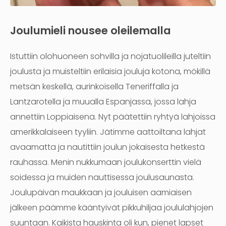
Joulumieli nousee oleilemalla
Istuttiin olohuoneen sohvilla ja nojatuolileilla juteltiin
joulusta ja muisteltiin erilaisia jouluja kotona, mökillä
metsän keskellä, aurinkoisella Teneriffalla ja
Lantzarotella ja muualla Espanjassa, jossa lahja
annettiin Loppiaisena. Nyt päätettiin ryhtyä lahjoissa
amerikkalaiseen tyyliin. Jätimme aattoiltana lahjat
avaamatta ja nautittiin joulun jokaisesta hetkestä
rauhassa. Menin nukkumaan joulukonserttin vielä
soidessa ja muiden nauttisessa joulusaunasta.
Joulupäivän maukkaan ja jouluisen aamiaisen
jälkeen päämme kääntyivät pikkuhiljaa joululahjojen
suuntaan. Kaikista hauskinta oli kun, pienet lapset