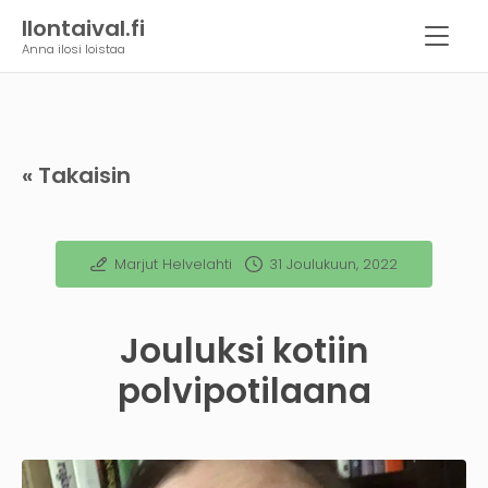
Ilontaival.fi
Anna ilosi loistaa
« Takaisin
Marjut Helvelahti
31 Joulukuun, 2022
Jouluksi kotiin
polvipotilaana