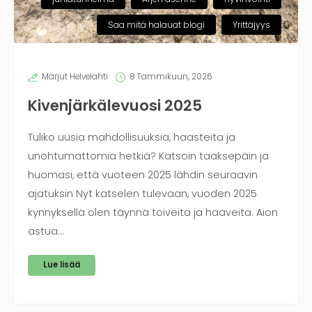
Saa mitä halauat blogi
Yrittäjyys
Marjut Helvelahti
8 Tammikuun, 2026
Kivenjärkälevuosi 2025
Tuliko uusia mahdollisuuksia, haasteita ja
unohtumattomia hetkiä? Katsoin taaksepäin ja
huomasi, että vuoteen 2025 lähdin seuraavin
ajatuksin Nyt katselen tulevaan, vuoden 2025
kynnyksellä olen täynnä toiveita ja haaveita. Aion
astua…
Lue lisää